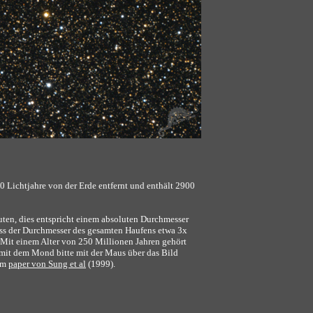
0 Lichtjahre von der Erde entfernt und enthält 2900
ten, dies entspricht einem absoluten Durchmesser
dass der Durchmesser des gesamten Haufens etwa 3x
Mit einem Alter von 250 Millionen Jahren gehört
 mit dem Mond bitte mit der Maus über das Bild
nem
paper von Sung et al
(1999).