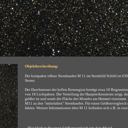
Objektbeschreibung:
Der kompakte offene Sternhaufen M 11 im Sternbild Schild ist 630
Sterne.
Der Durchmesser der hellen Kernregion beträgt etwa 10 Bogenminu
von 18 Lichtjahren. Die Verteilung der Hauptreihensterne zeigt, 
größer ist und somit die Fläche des Mondes am Himmel einnimmt. 
M11 zu den "mittelalten" Sternhaufen. Für einen Größenvergleich
fahren. Weitere Informationen über M 11 befinden sich z.B. in ei
«
Hier klicken
für einen Größenvergleich mit dem Mond.