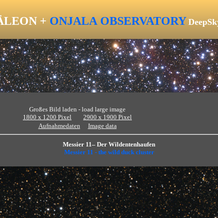
LEON +
ONJALA
OBSERVATORY
DeepSk
Großes Bild laden - load large image
1800 x 1200 Pixel
2900 x 1900 Pixel
Aufnahmedaten
Image data
Messier 11– Der Wildentenhaufen
Messier 11 - the wild duck cluster