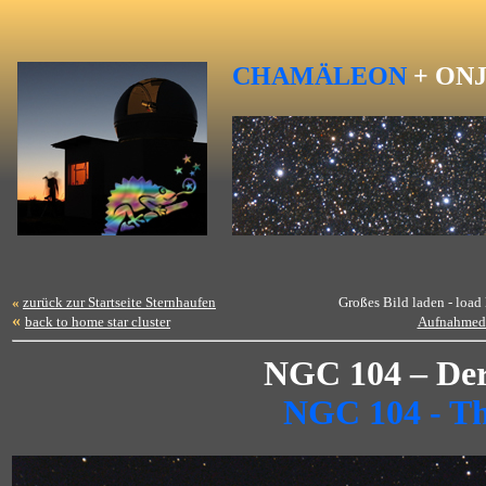
CHAMÄLEON
+
ON
«
zurück zur Startseite Sternhaufen
Großes Bild laden - load
«
back to home star cluster
Aufnahmed
NGC 104 – Der
NGC 104 - The