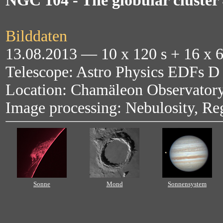
NGC 104 - The globular cluster
Bilddaten
13.08.2013 — 10 x 120 s + 16 x
Telescope: Astro Physics EDFs 
Location: Chamäleon Observatory
Image processing: Nebulosity, Re
Sonne
Mond
Sonnensystem