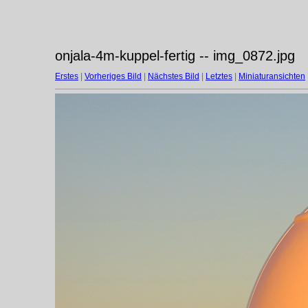
onjala-4m-kuppel-fertig -- img_0872.jpg
Erstes
|
Vorheriges Bild
|
Nächstes Bild
|
Letztes
|
Miniaturansichten