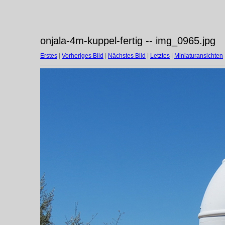
onjala-4m-kuppel-fertig -- img_0965.jpg
Erstes
|
Vorheriges Bild
|
Nächstes Bild
|
Letztes
|
Miniaturansichten