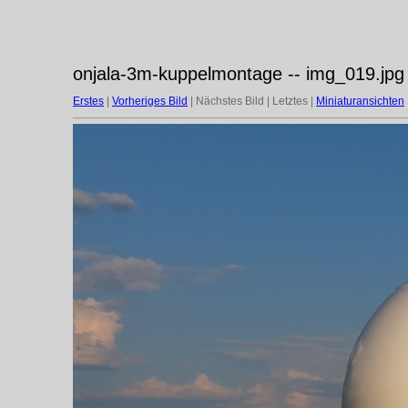
onjala-3m-kuppelmontage -- img_019.jpg
Erstes
|
Vorheriges Bild
| Nächstes Bild | Letztes |
Miniaturansichten