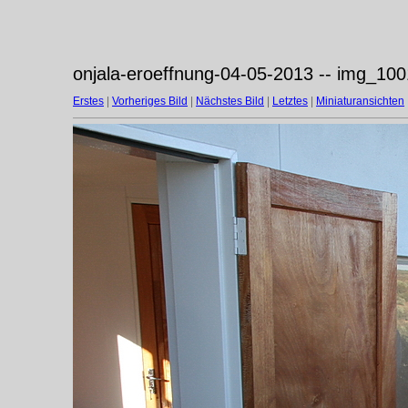
onjala-eroeffnung-04-05-2013 -- img_100
Erstes
|
Vorheriges Bild
|
Nächstes Bild
|
Letztes
|
Miniaturansichten