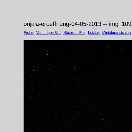
onjala-eroeffnung-04-05-2013 -- img_109
Erstes
|
Vorheriges Bild
|
Nächstes Bild
|
Letztes
|
Miniaturansichten