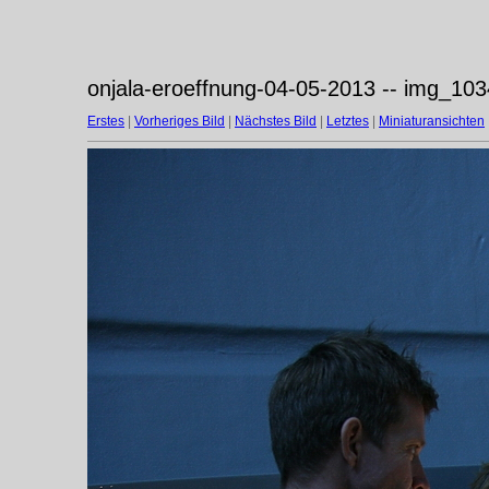
onjala-eroeffnung-04-05-2013 -- img_103
Erstes
|
Vorheriges Bild
|
Nächstes Bild
|
Letztes
|
Miniaturansichten