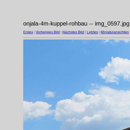
onjala-4m-kuppel-rohbau -- img_0597.jpg
Erstes
|
Vorheriges Bild
|
Nächstes Bild
|
Letztes
|
Miniaturansichten