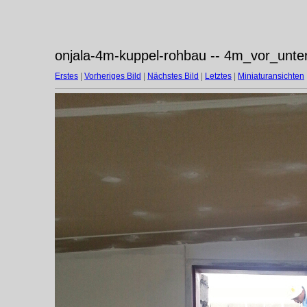
onjala-4m-kuppel-rohbau -- 4m_vor_unte
Erstes
|
Vorheriges Bild
|
Nächstes Bild
|
Letztes
|
Miniaturansichten