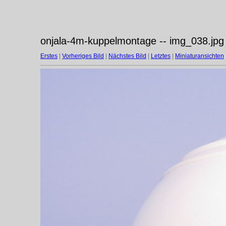
onjala-4m-kuppelmontage -- img_038.jpg
Erstes
|
Vorheriges Bild
|
Nächstes Bild
|
Letztes
|
Miniaturansichten