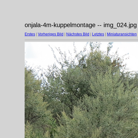
onjala-4m-kuppelmontage -- img_024.jpg
Erstes
|
Vorheriges Bild
|
Nächstes Bild
|
Letztes
|
Miniaturansichten