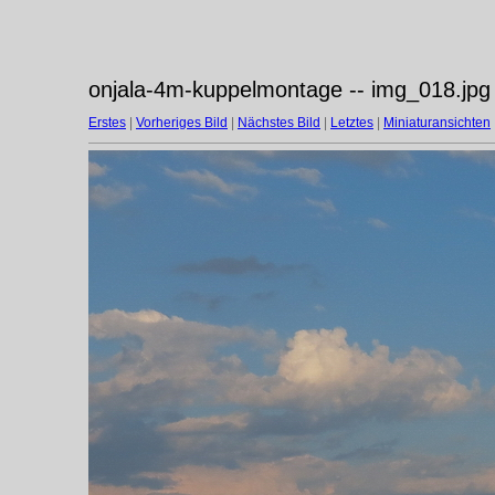
onjala-4m-kuppelmontage -- img_018.jpg
Erstes
|
Vorheriges Bild
|
Nächstes Bild
|
Letztes
|
Miniaturansichten