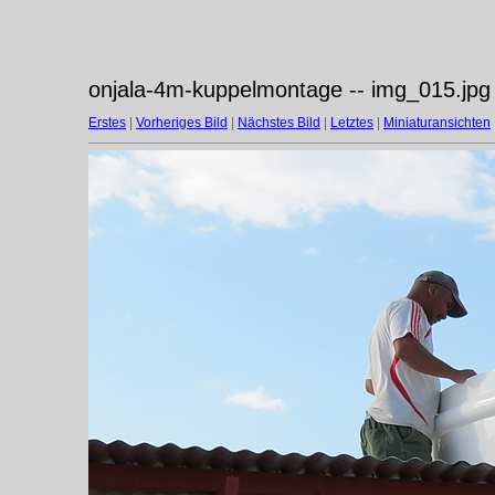
onjala-4m-kuppelmontage -- img_015.jpg
Erstes
|
Vorheriges Bild
|
Nächstes Bild
|
Letztes
|
Miniaturansichten