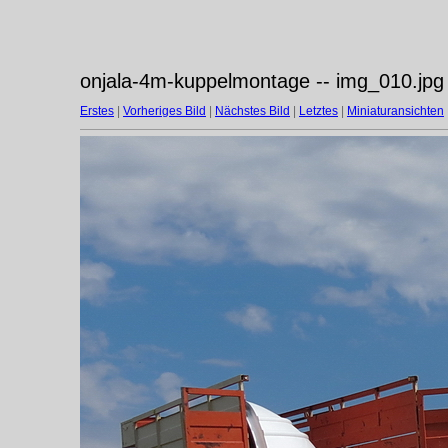
onjala-4m-kuppelmontage -- img_010.jpg
Erstes
|
Vorheriges Bild
|
Nächstes Bild
|
Letztes
|
Miniaturansichten