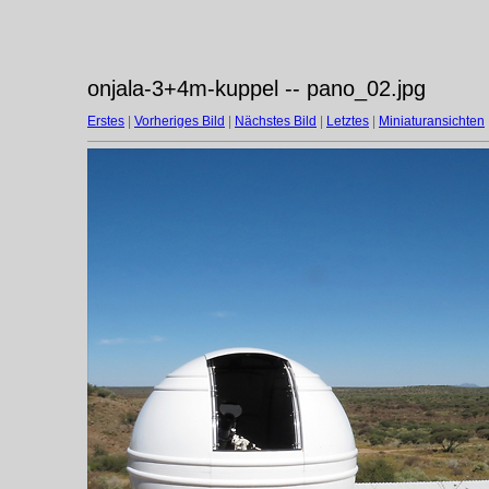
onjala-3+4m-kuppel -- pano_02.jpg
Erstes
|
Vorheriges Bild
|
Nächstes Bild
|
Letztes
|
Miniaturansichten